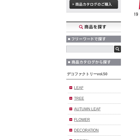
デコファクトリーvol.50
LEAF
TREE
AUTUMN LEAF
FLOWER
DECORATION