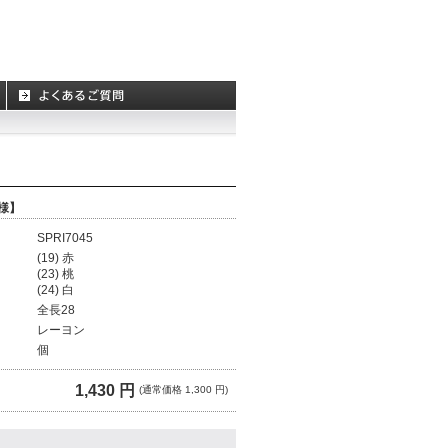
様】
SPRI7045
(19) 赤
(23) 桃
(24) 白
全長28
レーヨン
個
1,430 円
(通常価格 1,300 円)