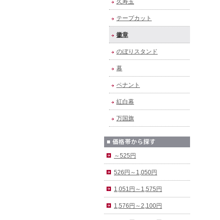
久寿玉
テープカット
徽章
のぼりスタンド
幕
ペナント
紅白幕
万国旗
～525円
526円～1,050円
1,051円～1,575円
1,576円～2,100円