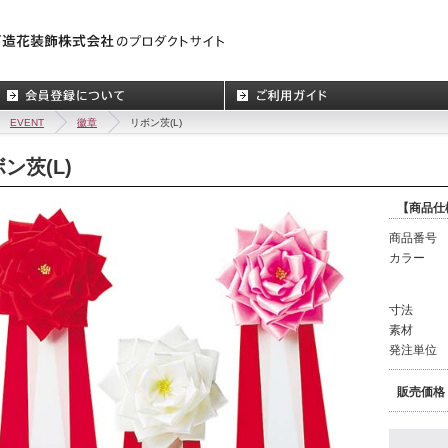
EVENT
徽章
リボン茨(L)
ン茨(L)
【商品仕
商品番号
カラー
寸法
素材
発注単位
販売価格