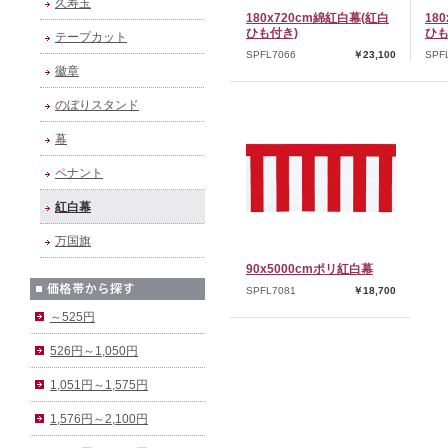
久寿玉
180x720cm綿紅白幕(紅白
18
ひも付き)
ひも
テープカット
SPFL7066
￥23,100
SPF
徽章
のぼりスタンド
幕
ペナント
紅白幕
万国旗
90x5000cmポリ紅白幕
SPFL7081
￥18,700
～525円
526円～1,050円
1,051円～1,575円
1,576円～2,100円