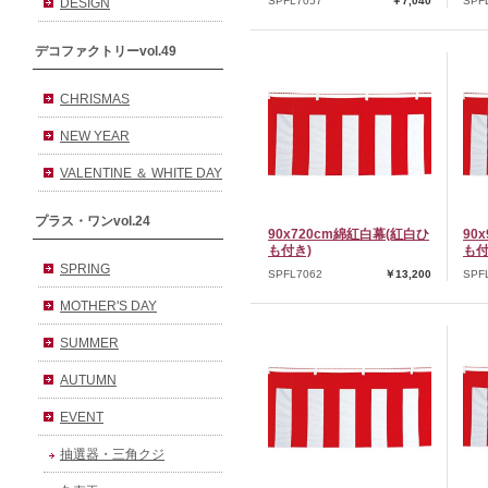
SPFL7057
￥7,040
SPF
DESIGN
デコファクトリーvol.49
CHRISMAS
NEW YEAR
VALENTINE ＆ WHITE DAY
プラス・ワンvol.24
90x720cm綿紅白幕(紅白ひ
90
も付き)
も付
SPRING
SPFL7062
￥13,200
SPF
MOTHER'S DAY
SUMMER
AUTUMN
EVENT
抽選器・三角クジ