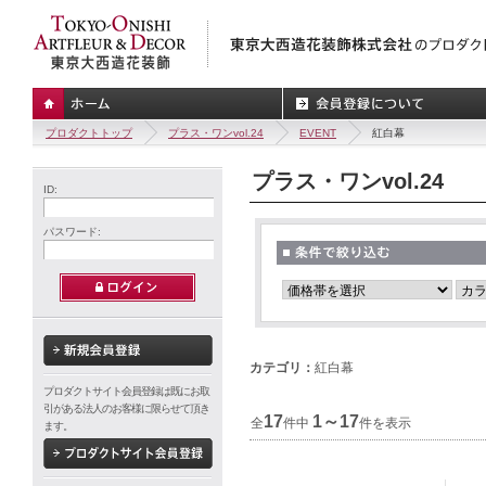
プロダクトトップ
プラス・ワンvol.24
EVENT
紅白幕
プラス・ワンvol.24
ID:
パスワード:
カテゴリ：
紅白幕
プロダクトサイト会員登録は既にお取
引がある法人のお客様に限らせて頂き
17
1～17
全
件中
件を表示
ます。