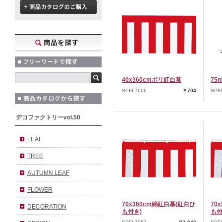
40x360cmポリ紅白幕
75
SPFL7006
￥704
SPF
デコファクトリーvol.50
LEAF
TREE
AUTUMN LEAF
FLOWER
70x360cm綿紅白幕(紅白ひ
70
DECORATION
も付き)
も付