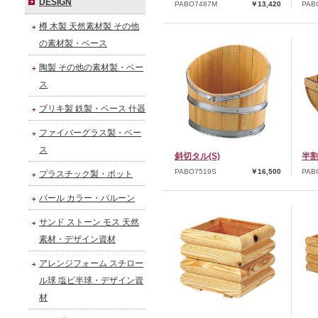
DESIGN
PABO7487M
￥13,420
PAB
樽 木製 天然素材製 その他
の素材製・ベース
陶製 その他の素材製・ベー
ス
ブリキ製 鉄製・ベース 什器
ファイバーグラス製・ベー
ス
斜切タル(S)
半割
PABO7519S
￥16,500
PAB
プラスチック製・ポット
パール カラー・バルーン
サンド ストーン モス 天然
素材・デザイン資材
アレンジフォーム スチロー
ル球 塩ビ半球・デザイン資
材