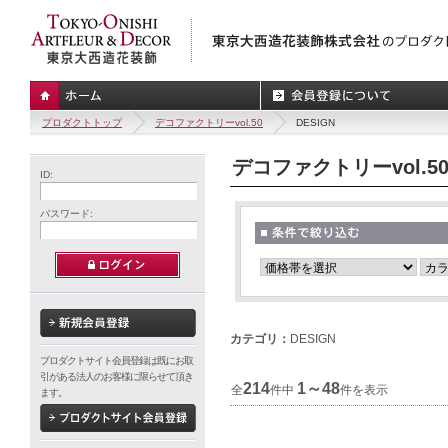
プロダクトトップ
デコファクトリーvol.50
DESIGN
デコファクトリーvol.5
ID:
パスワード:
カテゴリ：
DESIGN
プロダクトサイト会員登録は既にお取
引がある法人のお客様に限らせて頂き
214
1～48
全
件中
件を表示
ます。