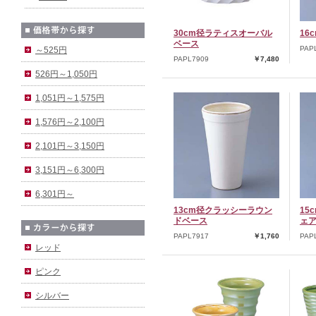
30cm径ラティスオーバル
16
ベース
PAP
～525円
PAPL7909
￥7,480
526円～1,050円
1,051円～1,575円
1,576円～2,100円
2,101円～3,150円
3,151円～6,300円
6,301円～
13cm径クラッシーラウン
15
ドベース
ェ
PAPL7917
￥1,760
PAP
レッド
ピンク
シルバー