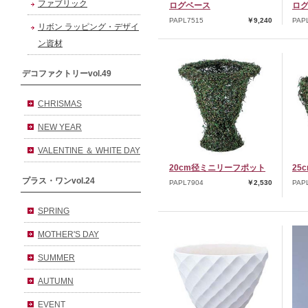
ファブリック
ログベース
ログ
PAPL7515
￥9,240
PAP
リボン ラッピング・デザイ
ン資材
デコファクトリーvol.49
CHRISMAS
NEW YEAR
VALENTINE ＆ WHITE DAY
20cm径ミニリーフポット
25
プラス・ワンvol.24
PAPL7904
￥2,530
PAP
SPRING
MOTHER'S DAY
SUMMER
AUTUMN
EVENT