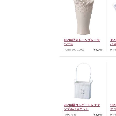
18cm径ストーングレース
35
ベース
バ
PCES-569-100W
￥5,060
PAP
20cm幅コルゲートレクタ
18
ングルバスケット
ケ
PAPL7935
￥2,860
PAP