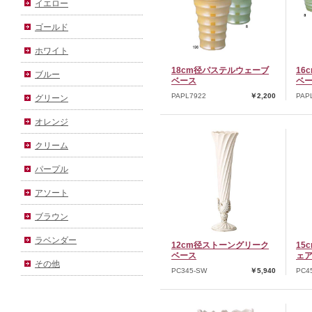
イエロー
ゴールド
ホワイト
18cm径パステルウェーブ
16
ブルー
ベース
ベ
PAPL7922
￥2,200
PAP
グリーン
オレンジ
クリーム
パープル
アソート
ブラウン
ラベンダー
12cm径ストーングリーク
15
ベース
ェ
その他
PC345-SW
￥5,940
PC4