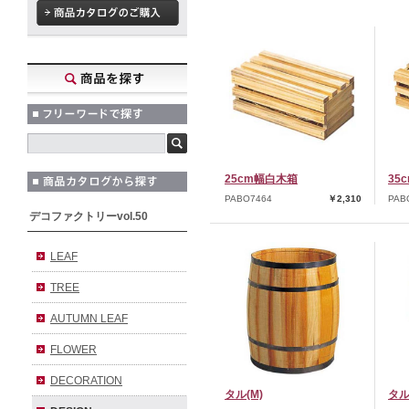
25cm幅白木箱
35
PABO7464
￥2,310
PAB
デコファクトリーvol.50
LEAF
TREE
AUTUMN LEAF
FLOWER
DECORATION
タル(M)
タル