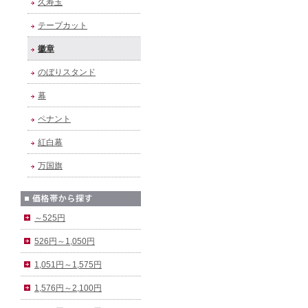
久寿玉
テープカット
徽章
のぼりスタンド
幕
ペナント
紅白幕
万国旗
～525円
526円～1,050円
1,051円～1,575円
1,576円～2,100円