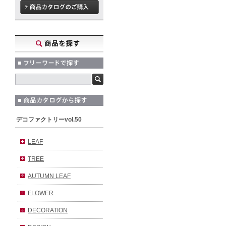
デコファクトリーvol.50
LEAF
TREE
AUTUMN LEAF
FLOWER
DECORATION