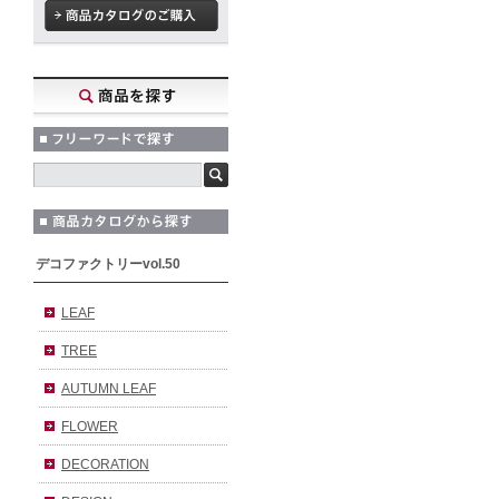
デコファクトリーvol.50
LEAF
TREE
AUTUMN LEAF
FLOWER
DECORATION