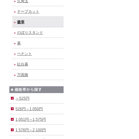
久寿玉
テープカット
徽章
のぼりスタンド
幕
ペナント
紅白幕
万国旗
～525円
526円～1,050円
1,051円～1,575円
1,576円～2,100円