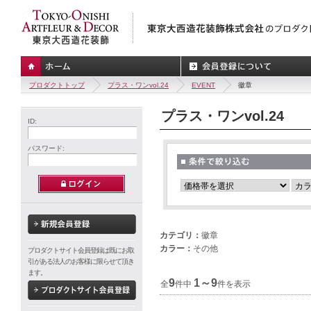
プロダクトトップ
プラス・ワンvol.24
EVENT
徽章
プラス・ワンvol.24
ID:
パスワード:
カテゴリ：
徽章
カラー：
その他
プロダクトサイト会員登録は既にお取
引がある法人のお客様に限らせて頂き
ます。
9
1～9
全
件中
件を表示