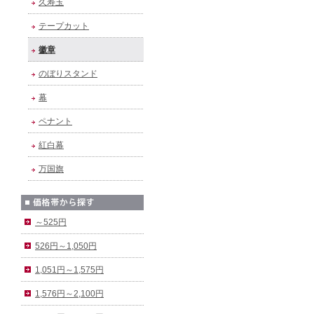
久寿玉
テープカット
徽章
のぼりスタンド
幕
ペナント
紅白幕
万国旗
～525円
526円～1,050円
1,051円～1,575円
1,576円～2,100円