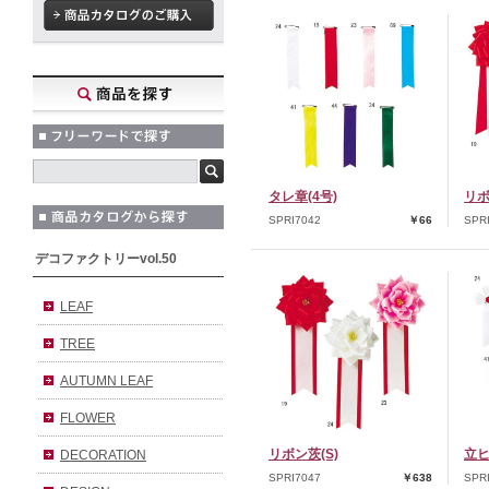
タレ章(4号)
リボ
SPRI7042
￥66
SPR
デコファクトリーvol.50
LEAF
TREE
AUTUMN LEAF
FLOWER
リボン茨(S)
立
DECORATION
SPRI7047
￥638
SPR