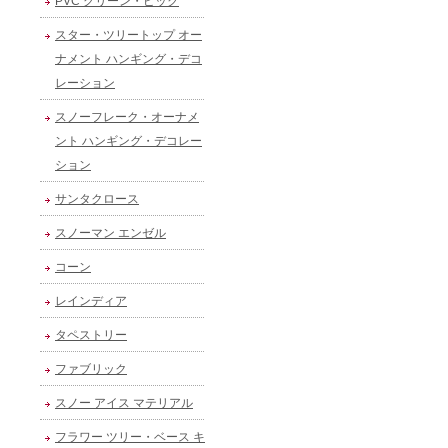
PVC グリーン・ピック
スター・ツリートップ オー
ナメント ハンギング・デコ
レーション
スノーフレーク・オーナメ
ント ハンギング・デコレー
ション
サンタクロース
スノーマン エンゼル
コーン
レインディア
タペストリー
ファブリック
スノー アイス マテリアル
フラワー ツリー・ベース キ