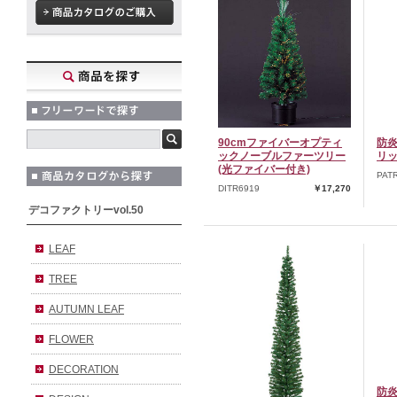
90cmファイバーオプティ
防炎
ックノーブルファーツリー
リッ
(光ファイバー付き)
PAT
DITR6919
￥17,270
デコファクトリーvol.50
LEAF
TREE
AUTUMN LEAF
FLOWER
DECORATION
防炎