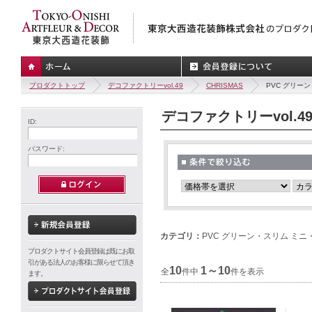
プロダクトトップ
デコファクトリーvol.49
CHRISMAS
PVC グリー
デコファクトリーvol.4
ID:
パスワード:
カテゴリ：
PVC グリーン・スリム ミニ
プロダクトサイト会員登録は既にお取
引がある法人のお客様に限らせて頂き
10
1～10
全
件中
件を表示
ます。