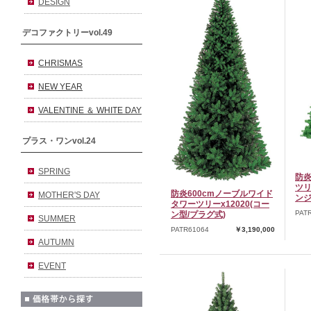
DESIGN
デコファクトリーvol.49
CHRISMAS
NEW YEAR
VALENTINE ＆ WHITE DAY
プラス・ワンvol.24
SPRING
防炎
ツリ
防炎600cmノーブルワイド
MOTHER'S DAY
ンジ
タワーツリーx12020(コー
PAT
ン型/プラグ式)
SUMMER
PATR61064
￥3,190,000
AUTUMN
EVENT