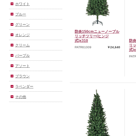
ホワイト
ブルー
グリーン
防炎150cmニューノーブル
オレンジ
リッチツリー(ヒンジ
式)x310
防炎
リッ
クリーム
PATR61009
￥24,640
式)x
パープル
PAT
アソート
ブラウン
ラベンダー
その他