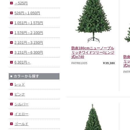
～525円
526円～1,050円
1,051円～1,575円
1,576円～2,100円
2,101円～3,150円
防炎180cmニューノーブル
リッチワイドツリー(ヒンジ
3,151円～6,300円
式)x740
防炎
リッ
6,301円～
PATR61005
￥39,380
式)x
PAT
レッド
ピンク
シルバー
イエロー
ゴールド