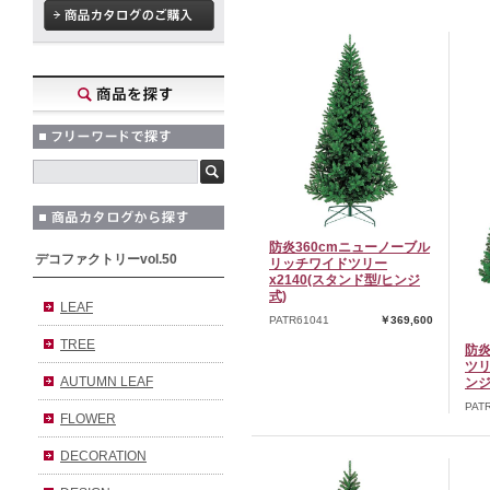
防炎360cmニューノーブル
デコファクトリーvol.50
リッチワイドツリー
x2140(スタンド型/ヒンジ
式)
LEAF
PATR61041
￥369,600
TREE
防炎
ツリ
AUTUMN LEAF
ンジ
PAT
FLOWER
DECORATION