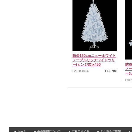
防炎150cmニューホワイト
ノーブルリッチワイドツリ
ー(ヒンジ式)x450
防炎
ノ
PATR61014
￥18,700
ー(
PAT