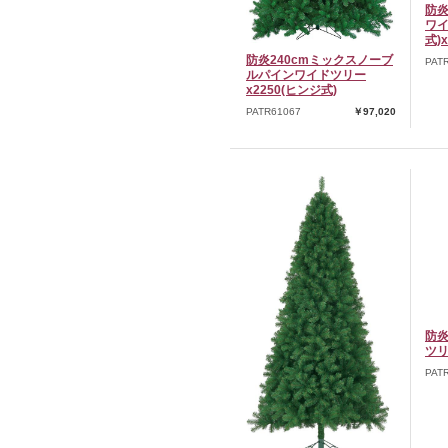
防炎
ワイ
式)x
防炎240cmミックスノーブ
PAT
ルパインワイドツリー
x2250(ヒンジ式)
PATR61067
￥97,020
防炎
ツリ
PAT