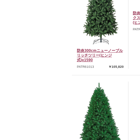
防炎
ク
(ヒ
PAT
防炎300cmニューノーブル
リッチツリー(ヒンジ
式)x1590
PATR61013
￥105,820