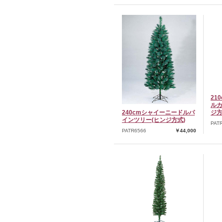
21
ルカ
240cmシャイーニードルパ
ジ方
インツリー(ヒンジ方式)
PAT
PATR6566
￥44,000