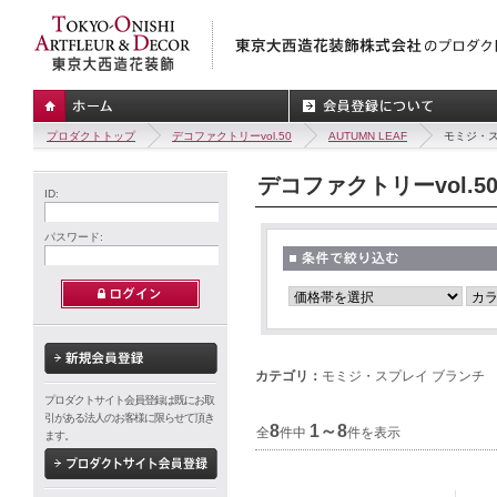
プロダクトトップ
デコファクトリーvol.50
AUTUMN LEAF
モミジ・ス
デコファクトリーvol.5
ID:
パスワード:
カテゴリ：
モミジ・スプレイ ブランチ
プロダクトサイト会員登録は既にお取
引がある法人のお客様に限らせて頂き
8
1～8
全
件中
件を表示
ます。