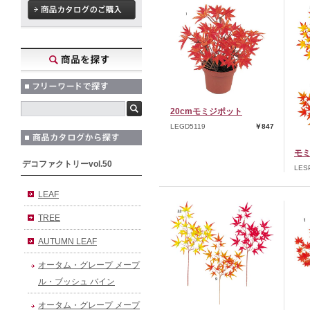
20cmモミジポット
LEGD5119
￥847
モミ
デコファクトリーvol.50
LES
LEAF
TREE
AUTUMN LEAF
オータム・グレープ メープ
ル・ブッシュ バイン
オータム・グレープ メープ