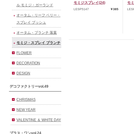
モミジスプレイ(24)
モミ
ル モミジ・ガーランド
LESP5147
￥385
LES
オータム・リーフ ベリー・
スプレイ ブッシュ
オータム・ブランチ 落葉
モミジ・スプレイ ブランチ
FLOWER
DECORATION
DESIGN
デコファクトリーvol.49
CHRISMAS
NEW YEAR
VALENTINE ＆ WHITE DAY
プラス・ワンvol.24