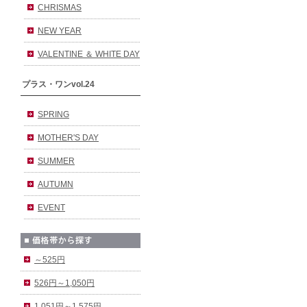
CHRISMAS
NEW YEAR
VALENTINE ＆ WHITE DAY
プラス・ワンvol.24
SPRING
MOTHER'S DAY
SUMMER
AUTUMN
EVENT
～525円
526円～1,050円
1,051円～1,575円