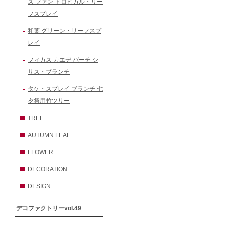
ス ファン トロピカル・リー
フスプレイ
和葉 グリーン・リーフスプ
レイ
フィカス カエデ バーチ シ
サス・ブランチ
タケ・スプレイ ブランチ 七
夕祭用竹ツリー
TREE
AUTUMN LEAF
FLOWER
DECORATION
DESIGN
デコファクトリーvol.49