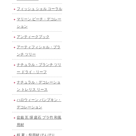
フィッシュ シェル コーラル
マリーン ビーチ・デコレー
ション
アンティークブック
アーティフィシャル・ブラ
ンチ ツリー
ナチュラル・ブランチ ツリ
ー ドライ・リーフ
ナチュラル・デコレーショ
ン トレリス リース
ハロウィーン パンプキン・
デコレーション
盆栽 瓦 塀 庭石 プラ竹 和風
用材
桜 夏・祭用材 ぼんぼり