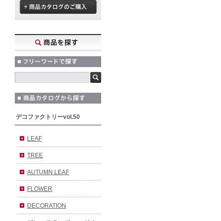
デコファクトリーvol.50
LEAF
TREE
AUTUMN LEAF
FLOWER
DECORATION