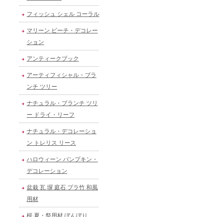
フィッシュ シェル コーラル
マリーン ビーチ・デコレー
ション
アンティークブック
アーティフィシャル・ブラ
ンチ ツリー
ナチュラル・ブランチ ツリ
ー ドライ・リーフ
ナチュラル・デコレーショ
ン トレリス リース
ハロウィーン パンプキン・
デコレーション
盆栽 瓦 塀 庭石 プラ竹 和風
用材
桜 夏・祭用材 ぼんぼり