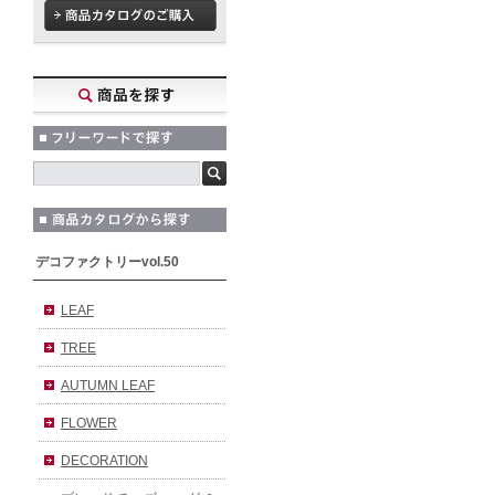
デコファクトリーvol.50
LEAF
TREE
AUTUMN LEAF
FLOWER
DECORATION