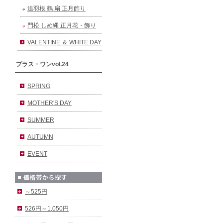
追羽根 鶴 扇 正月飾り
門松 しめ縄 正月花・飾り
VALENTINE ＆ WHITE DAY
プラス・ワンvol.24
SPRING
MOTHER'S DAY
SUMMER
AUTUMN
EVENT
～525円
526円～1,050円