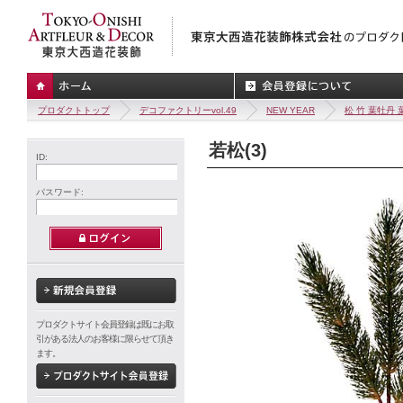
プロダクトトップ
デコファクトリーvol.49
NEW YEAR
松 竹 葉牡丹 
若松(3)
ID:
パスワード:
プロダクトサイト会員登録は既にお取
引がある法人のお客様に限らせて頂き
ます。