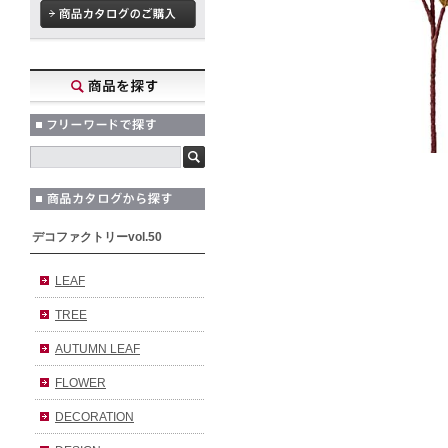
デコファクトリーvol.50
LEAF
TREE
AUTUMN LEAF
FLOWER
DECORATION