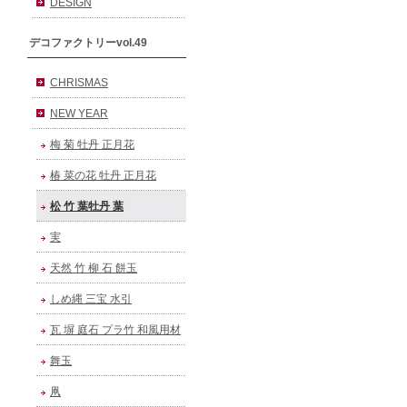
DESIGN
デコファクトリーvol.49
CHRISMAS
NEW YEAR
梅 菊 牡丹 正月花
椿 菜の花 牡丹 正月花
松 竹 葉牡丹 葉
実
天然 竹 柳 石 餅玉
しめ縄 三宝 水引
瓦 塀 庭石 プラ竹 和風用材
舞玉
凧