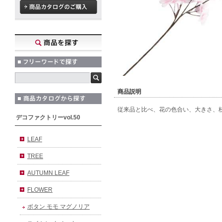
商品説明
従来品と比べ、花の色合い、大きさ、
デコファクトリーvol.50
LEAF
TREE
AUTUMN LEAF
FLOWER
ボタン モモ マグノリア