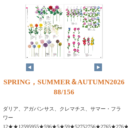
88
89
SPRING，SUMMER＆AUTUMN2026
88/156
ダリア、アガパンサス、クレマチス、サマー・フラ
ワー
12★★12595955★596★5★59★52752756★2765★276★51