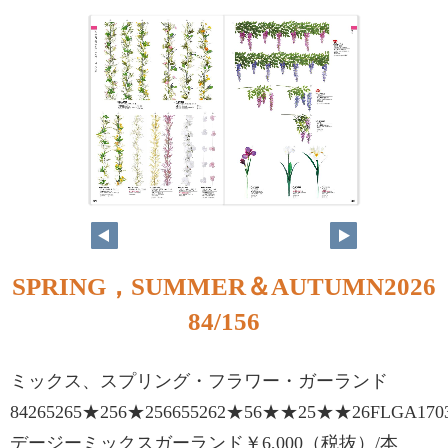
84
85
SPRING，SUMMER＆AUTUMN2026
84/156
ミックス、スプリング・フラワー・ガーランド
84265265★256★256655262★56★★25★★26FLGA170
デージーミックスガーランド￥6,000（税抜）/本