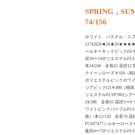
SPRING，SU
74/156
ホワイト、パステル・ス
12742626★26★26★★★
ールオーキッドピック(6)￥4
径10〜14ポリエステルFL
本24/240 全長65 花径1
クイーンローズ￥920（税抜）/
ポリエステルピンクホワイト
ジアピック(2)￥480（税抜）
リエステルFLSP7802シ
24/288 全長65 花径5
ワイトピンクパープルFLS
抜）/本12/120 全長70
FLSP7477シルキーローズ￥
葉径4〜7ポリエステルFLS