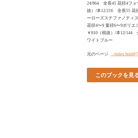
24/864 全長45 花径4
抜）/本12/216 全長55 
ーローズステファノティスピッ
花径4〜9 葉径6〜9ポリエ
￥810（税抜）/本12/144
ワイトブルー
元のページ
../index.html#
このブックを見