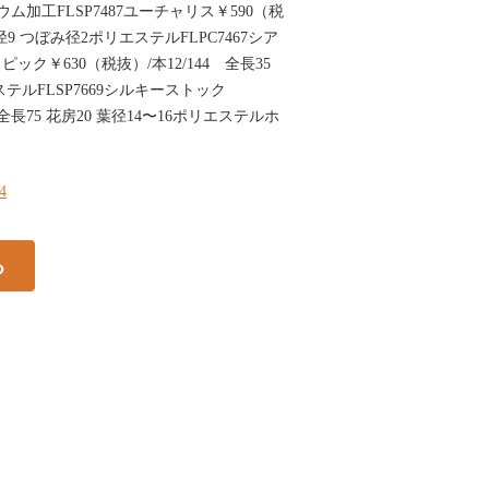
フォウム加工FLSP7487ユーチャリス￥590（税
花径9 つぼみ径2ポリエステルFLPC7467シア
ク￥630（税抜）/本12/144 全長35
ステルFLSP7669シルキーストック
 全長75 花房20 葉径14〜16ポリエステルホ
74
る