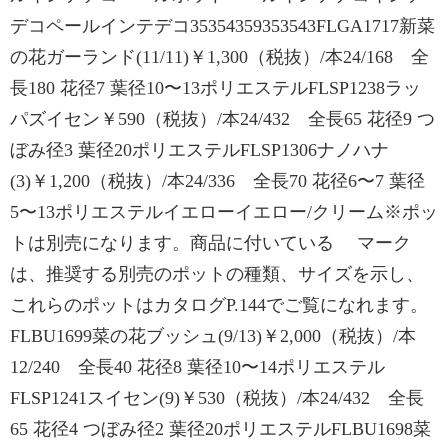
デコペールインテデコ35354359353543FLGA1717新菜
の花ガーランド(11/11)￥1,300（税抜）/本24/168 全
長180 花径7 葉径10〜13ポリエステルFLSP1238ラッ
パズイセン￥590（税抜）/本24/432 全長65 花径9 つ
ぼみ径3 葉径20ポリエステルFLSP1306ナノハナ
(3)￥1,200（税抜）/本24/336 全長70 花径6〜7 葉径
5〜13ポリエステルイエローイエロー/クリーム※ポッ
トは別売になります。商品に付いている マーク
は、推奨する別売のポットの種類、サイズを示し、
これらのポットはカタログP.144でご覧になれます。
FLBU1699菜の花ブッシュ(9/13)￥2,000（税抜）/本
12/240 全長40 花径8 葉径10〜14ポリエステル
FLSP1241スイセン(9)￥530（税抜）/本24/432 全長
65 花径4 つぼみ径2 葉径20ポリエステルFLBU1698菜