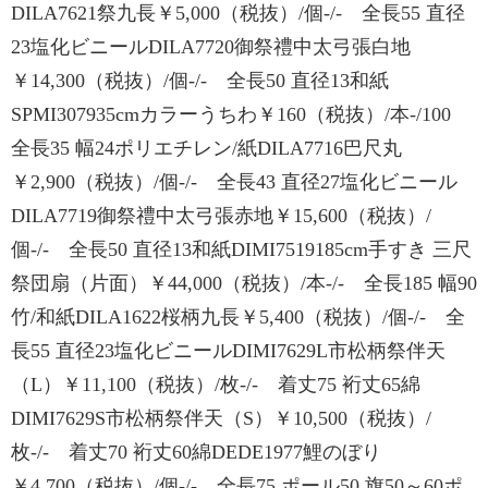
DILA7621祭九長￥5,000（税抜）/個-/- 全長55 直径
23塩化ビニールDILA7720御祭禮中太弓張白地
￥14,300（税抜）/個-/- 全長50 直径13和紙
SPMI307935cmカラーうちわ￥160（税抜）/本-/100
全長35 幅24ポリエチレン/紙DILA7716巴尺丸
￥2,900（税抜）/個-/- 全長43 直径27塩化ビニール
DILA7719御祭禮中太弓張赤地￥15,600（税抜）/
個-/- 全長50 直径13和紙DIMI7519185cm手すき 三尺
祭団扇（片面）￥44,000（税抜）/本-/- 全長185 幅90
竹/和紙DILA1622桜柄九長￥5,400（税抜）/個-/- 全
長55 直径23塩化ビニールDIMI7629L市松柄祭伴天
（L）￥11,100（税抜）/枚-/- 着丈75 裄丈65綿
DIMI7629S市松柄祭伴天（S）￥10,500（税抜）/
枚-/- 着丈70 裄丈60綿DEDE1977鯉のぼり
￥4,700（税抜）/個-/- 全長75 ポール50 旗50～60ポ