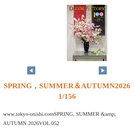
1
SPRING，SUMMER＆AUTUMN2026
1/156
www.tokyo-onishi.comSPRING, SUMMER &amp;
AUTUMN 2026VOL 052