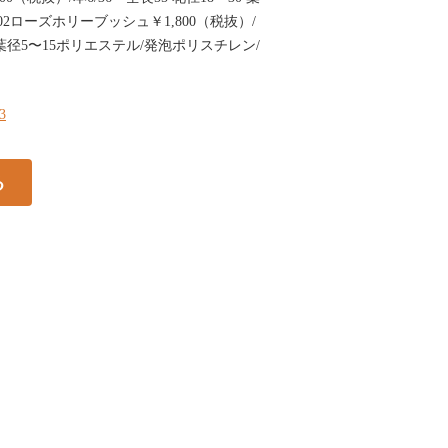
602ローズホリーブッシュ￥1,800（税抜）/
6 葉径5〜15ポリエステル/発泡ポリスチレン/
93
る