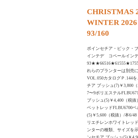
CHRISTMAS 2
WINTER 2026
93/160
ポインセチア・ピック・
インテデ コペールイン
93★★66516★61555★1
れらのプランターは別売に
VOL.050カタログＰ.14
チア ブッシュ(7)￥3,800
7〜9ポリエステルFLBU
ブッシュ(5)￥4,400（税抜
ベットレッドFLBU670
(5)￥5,600（税抜）/本6/
リエチレンホワイトレッ
ンターの種類、サイズを示す
ンセチア ブッシュ(5)￥4,9