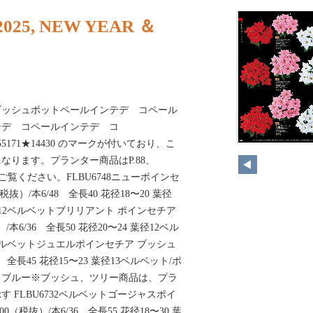
025, NEW YEAR ＆
ブッシュポットペールインテデ コペール
テデ コペールインテデ コ
7555171★14430 のマークが付いており、こ
92
なります。プランター商品はP.88、
4をご覧ください。FLBU6748ニューポインセ
（税抜）/本6/48 全長40 花径18〜20 葉径
6712ベルベットブリリアント ポインセチア
）/本6/36 全長50 花径20〜24 葉径12ベル
0ベルベットジュエルポインセチア ブッシュ
48 全長45 花径15〜23 葉径13ベルベット/ポ
ドブルー※ブッシュ、ツリー商品は、プラ
 FLBU6732ベルベットゴージャスポイ
00（税抜）/本6/36 全長55 花径18〜30 葉