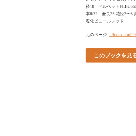
径10 ベルベットFLBU6
本6/72 全長25 花径2〜
塩化ビニールレッド
元のページ
../index.html#
このブックを見