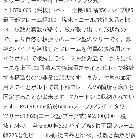
タワーツリーx7650(コーン型/プラグ式)
￥1,570,000（税抜）/本-/- 全長480 幅250 パイプ幅5
最下部フレーム幅165 塩化ビニール/鉄従来品と比
べ、枝数と葉数が多く、枝が張り出した形状なの
で、より自然な枝振りのコーン型のツリーです。鉄
製のパイプを溶接したフレームを付属の接続用ステ
イとボルトで接続してベースを組み立て、さらにベ
ースを上下に5段積んで接続用ステイとボルトで接続
する構造なので非常に頑丈です。また、付属の固定
用ステイとボルトで最下部フレームの8箇所を床面と
固定することが出来ます。7カートンに収納されてい
ます。PATR61064防炎600cmノーブルワイド タワー
ツリーx12020(コーン型/プラグ式)￥2,900,000（税
抜）/本-/- 全長600 幅330 パイプ幅5 最下部フレーム
幅225塩化ビニール/鉄従来品と比べ、枝数と葉数が多