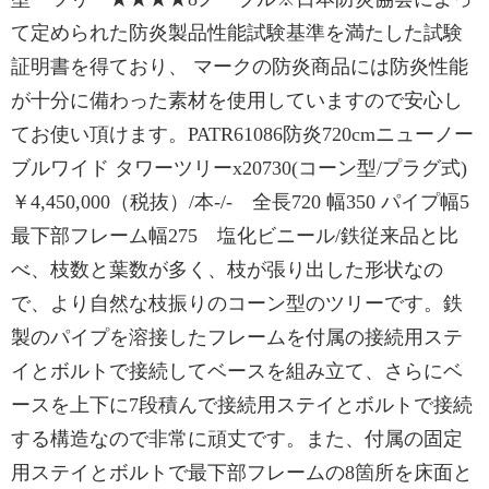
て定められた防炎製品性能試験基準を満たした試験
証明書を得ており、 マークの防炎商品には防炎性能
が十分に備わった素材を使用していますので安心し
てお使い頂けます。PATR61086防炎720cmニューノー
ブルワイド タワーツリーx20730(コーン型/プラグ式)
￥4,450,000（税抜）/本-/- 全長720 幅350 パイプ幅5
最下部フレーム幅275 塩化ビニール/鉄従来品と比
べ、枝数と葉数が多く、枝が張り出した形状なの
で、より自然な枝振りのコーン型のツリーです。鉄
製のパイプを溶接したフレームを付属の接続用ステ
イとボルトで接続してベースを組み立て、さらにベ
ースを上下に7段積んで接続用ステイとボルトで接続
する構造なので非常に頑丈です。また、付属の固定
用ステイとボルトで最下部フレームの8箇所を床面と