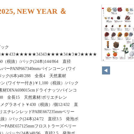
025, NEW YEAR ＆
ピック
★134★★433★★★★★34343★★★★34★3★3★★★★★★127012PABE666
（税抜）/パック(24本)144/864 直径
70
ーPANP667340mmパインコーン (ワイ
ック(6本)48/288 全長4 天然素材
コーン (ワイヤー付き)￥1,100（税抜）/パック
然素材DINA698015cmドライナッツパインコ
/288 全長15 天然素材/ポリエチレン
トポメグラネイト￥430（税抜）/個12/432 直
リエチレンレッドPABE667235mmベリー
抜）/パック(24本)24/72 直径3.5 発泡ポ
PABE657125mmフロストラーズベリー
）/パック(24本)48/96 直径2.5 発泡ポ