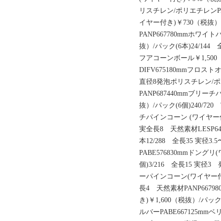
リスチレン/ポリエチレンPA
イヤー付き)￥730（税抜）/
PANP667780mmホワイ
抜）/パック(6本)24/144
フアコーンボール￥1,500
DIFV675180mmフロスト
直径8発泡ポリスチレン/
PANP687440mmブリー
抜）/パック(6個)240/72
チパインコーン (ワイヤー付き
実全長8 天然素材LESP64
本12/288 全長35 実径
PABE576830mmドングリ
個)3/216 全長15 実径
ーパインコーン(ワイヤー付き)
長4 天然素材PANP667
き)￥1,600（税抜）/パッ
ルバーPABE667125mm