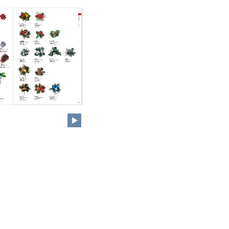
915mm
71