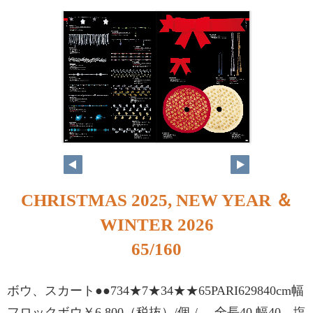
64
65
CHRISTMAS 2025, NEW YEAR ＆
WINTER 2026
65/160
ボウ、スカート●●734★7★34★★65PARI629840cm幅
フロックボウ￥6,800（税抜）/個-/- 全長40 幅40 塩