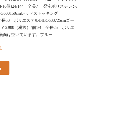
ト(6個)24/144 全長7 発泡ポリスチレン/
600150cmレッドストッキング
 全長50 ポリエステルDIBO600725cmゴー
,900（税抜）/個1/4 全長25 ポリエ
属底面は空いています。ブルー
61
る