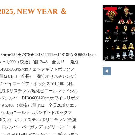
025, NEW YEAR ＆
8★★134★7878★7818111118611818PABO653515cm
1,900（税抜）/個12/48 全長15 発泡
60
ABO63457cmチェックギフトボックス
(6個)24/144 全長7 発泡ポリスチレン/ポ
cmシャイニーギフトボックス￥1,100（税
0 発泡ポリスチレン/塩化ビニールレッドシル
シルバーDIBO600420cmホワイトリボン
,400（税抜）/個4/12 全長20ポリエチ
00620cmゴールドリボンギフトボックス
2 全長20 ポリエステル/ポリエチレン/金属
ッドシルバーバーガンディグリーンゴール
ンPABO64607cmシャイニー ギフトボッ