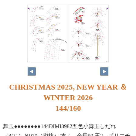
144
145
CHRISTMAS 2025, NEW YEAR ＆
WINTER 2026
144/160
舞玉●●●●●●●●144DIMI8982五色小舞玉しだれ
（3/21）￥920（税抜）/本-/- 全長90 玉2 ポリエチ