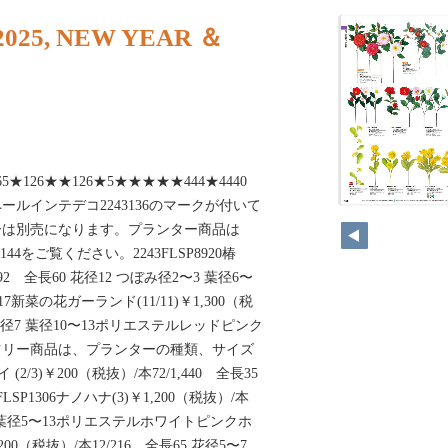
025, NEW YEAR ＆
1265★126★★126★5★★★★★444★4440
ルインテデコ2243136のマークが付いて
136
ーは別売になります。プランター商品は
.144をご覧ください。2243FLSP8920椿
/192 全長60 花径12 つぼみ径2〜3 葉径6〜
7新菜の花ガーランド(11/11)￥1,300（税
0 花径7 葉径10〜13ポリエステルレッドピンク
ツリー商品は、プランターの種類、サイズ
(2/3)￥200（税抜）/本72/1,440 全長35
P1306ナノハナ(3)￥1,200（税抜）/本
〜7 葉径5〜13ポリエステルホワイトピンクホ
,200（税抜）/本12/216 全長65 花径5〜7