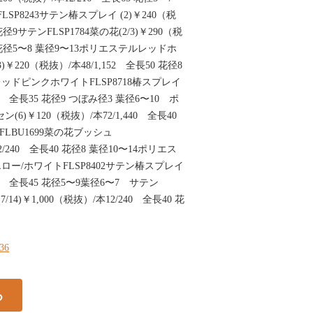
SP8243サテン椿スプレイ (2)￥240（税
 花径9サテンFLSP1784菜の花(2/3)￥290（税
50 花径5〜8 葉径9〜13ポリエステルレッドホ
3)￥220（税抜）/本48/1,152 全長50 花径8
ッドピンクホワイトFLSP8718椿スプレイ
576 全長35 花径9 つぼみ径3 葉径6〜10 ポ
(6)￥120（税抜）/本72/1,440 全長40
FLBU1699菜の花ブッシュ
本12/240 全長40 花径8 葉径10〜14ポリエス
ー/ホワイトFLSP8402サテン椿スプレイ
720 全長45 花径5〜9葉径6〜7 サテン
/14)￥1,000（税抜）/本12/240 全長40 花
136
る