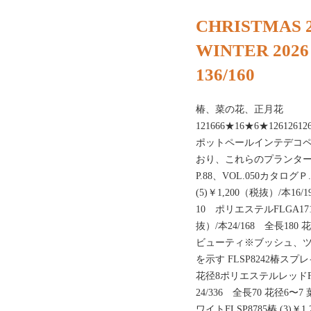
CHRISTMAS 2
WINTER 2026
136/160
椿、菜の花、正月花
121666★16★6★126126
ポットペールインテデコペー
おり、これらのプランタ
P.88、VOL.050カタログＰ
(5)￥1,200（税抜）/本16
10 ポリエステルFLGA171
抜）/本24/168 全長18
ビューティ※ブッシュ、
を示す FLSP8242椿スプレイ 
花径8ポリエステルレッドFLS
24/336 全長70 花径6
ワイトFLSP8785椿 (3)￥1