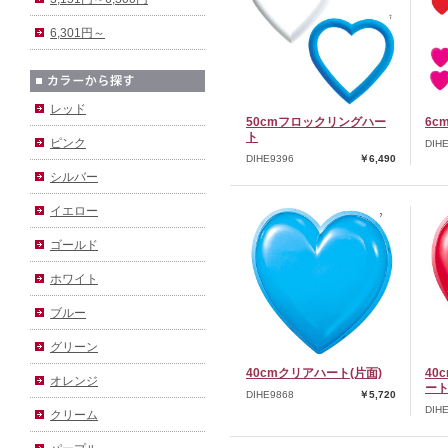
6,301円～
レッド
50cmフロックリングハー
6c
ト
ピンク
DIH
DIHE9396
￥6,490
シルバー
イエロー
ゴールド
ホワイト
ブルー
グリーン
40cmクリアハート(片面)
40
オレンジ
ート
DIHE9868
￥5,720
DIH
クリーム