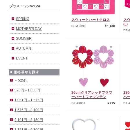
プラス・ワンvol.24
SPRING
スウィートハートクロス
ス
(L)
DEMI9399
￥1,430
MOTHER'S DAY
DEM
SUMMER
AUTUMN
EVENT
～525円
526円～1,050円
30cmクリアレッドフラワ
18
ーハートファウンテン
ハ
1,051円～1,575円
DIHA9001
￥715
DIH
1,576円～2,100円
2,101円～3,150円
3,151円～6,300円