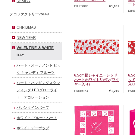
DESIGN
ー
DIHE9984
￥1,067
DIH
デコファクトリーvol.49
CHRISMAS
NEW YEAR
VALENTINE ＆ WHITE
DAY
ハート・オーナメント ピッ
ク キャンディ フルーツ
6.5cm幅シャイニーレッド
6.
ハートホワイトリボン(ワイ
ッド
ハート・ハンギングスタン
ヤー入り)
入り
ディング LEDグローライ
PARI9964
￥1,210
PAR
ト・デコレーション
バレンタインポップ
ホワイト ブルー・ハート
ホワイトデーポップ