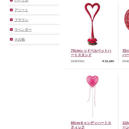
パープル
アソート
ブラウン
ラベンダー
その他
70cmレッドベルベットハ
35
ートスタンド
ハー
DIHE9991
￥18,480
DIH
80cmキャンディハートス
11
ティック
ー