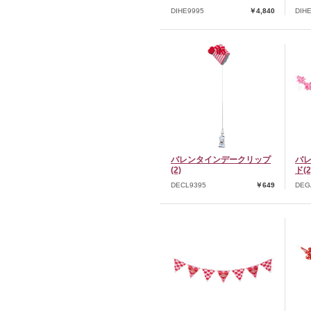
DIHE9995
￥4,840
DIH
バレンタインデークリップ
バ
(2)
ド(2
DECL9395
￥649
DEG