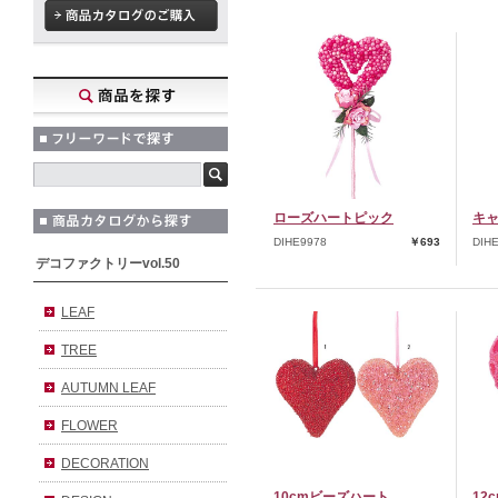
ローズハートピック
キ
DIHE9978
￥693
DIH
デコファクトリーvol.50
LEAF
TREE
AUTUMN LEAF
FLOWER
DECORATION
10cmビーズハート
12