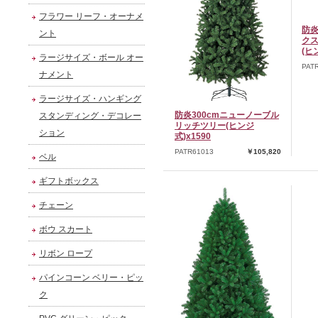
フラワー リーフ・オーナメ
防炎
ント
ク
(ヒ
ラージサイズ・ボール オー
PAT
ナメント
ラージサイズ・ハンギング
防炎300cmニューノーブル
スタンディング・デコレー
リッチツリー(ヒンジ
ション
式)x1590
PATR61013
￥105,820
ベル
ギフトボックス
チェーン
ボウ スカート
リボン ロープ
パインコーン ベリー・ピッ
ク