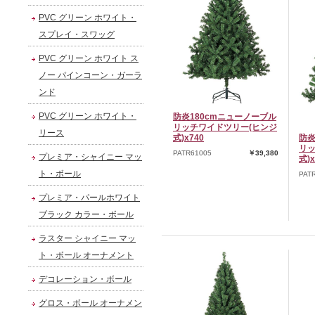
PVC グリーン ホワイト・
スプレイ・スワッグ
PVC グリーン ホワイト ス
ノー パインコーン・ガーラ
ンド
PVC グリーン ホワイト・
防炎180cmニューノーブル
リッチワイドツリー(ヒンジ
リース
式)x740
防炎
リッ
PATR61005
￥39,380
プレミア・シャイニー マッ
式)x
ト・ボール
PAT
プレミア・パールホワイト
ブラック カラー・ボール
ラスター シャイニー マッ
ト・ボール オーナメント
デコレーション・ボール
グロス・ボール オーナメン