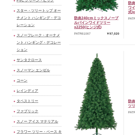
PVC グリーン・ピック
防炎
ワイ
スター・ツリートップ オー
式)x
ナメント ハンギング・デコ
防炎240cmミックスノーブ
PAT
ルパインワイドツリー
レーション
x2250(ヒンジ式)
PATR61067
￥97,020
スノーフレーク・オーナメ
ント ハンギング・デコレー
ション
サンタクロース
スノーマン エンゼル
コーン
レインディア
タペストリー
防炎
ツリ
ファブリック
PAT
スノー アイス マテリアル
フラワー ツリー・ベース キ