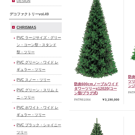
DESIGN
デコファクトリーvol.49
CHRISMAS
PVC ラージサイズ・グリー
ン・コーン型・スタンド
型・ツリー
PVC グリーン・ワイド レ
ギュラー・ツリー
防炎
PVC スノー・ツリー
ツリ
防炎600cmノーブルワイド
ンジ
タワーツリーx12020(コー
PVC グリーン・スリム ミ
PAT
ン型/プラグ式)
ニ・ツリー
PATR61064
￥3,190,000
PVC ホワイト・ワイド レ
ギュラー・ツリー
PVC ブラック・シャイニー
ツリー