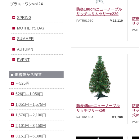
プラス・ワンvol.24
防炎180cmニューノーブル
リッチスリムツリーx220
SPRING
防炎
PATR61030
￥22,110
リッ
MOTHER'S DAY
PAT
SUMMER
AUTUMN
EVENT
～525円
526円～1,050円
1,051円～1,575円
防炎45cmニューノーブル
防炎
リッチツリーx50
リッ
式)x
1,576円～2,100円
PATR61034
￥1,760
PAT
2,101円～3,150円
3,151円～6,300円