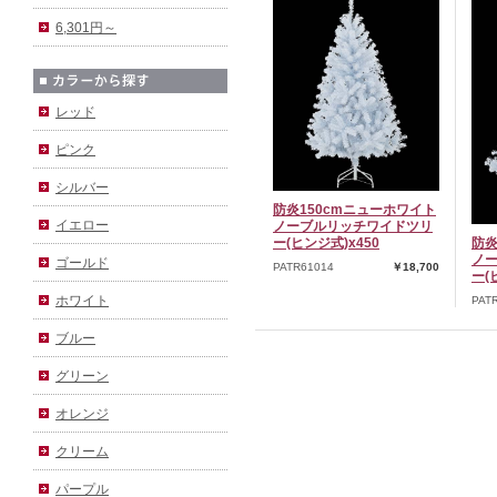
6,301円～
レッド
ピンク
シルバー
防炎150cmニューホワイト
イエロー
ノーブルリッチワイドツリ
ー(ヒンジ式)x450
防炎
ノ
ゴールド
PATR61014
￥18,700
ー(
ホワイト
PAT
ブルー
グリーン
オレンジ
クリーム
パープル