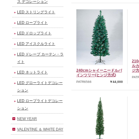
ス デコレーション
LED ストリングライト
LED ロープライト
LED ドロップライト
LED アイスクルライト
LED ドレープ カーテン・ラ
21
イト
ルカ
240cmシャイーニードルパ
ジ方
LED ネットライト
インツリー(ヒンジ方式)
PAT
PATR6566
￥44,000
LED グローライトデコレー
ション
LED ロープライトデコレー
ション
NEW YEAR
VALENTINE ＆ WHITE DAY