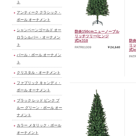
ト
アンティーク クラシック・
ボール オーナメント
シャンペーンゴールド オー
防炎150cmニューノーブル
リッチツリー(ヒンジ
ロラシルバー・オーナメン
式)x310
防炎
ト
リッ
PATR61009
￥24,640
式)x
パール・ボール オーナメン
PAT
ト
クリスタル・オーナメント
ファブリック キャンディ・
ボール オーナメント
ブラック レッド ピンク ブ
ルー グリーン・ボール オー
ナメント
カラー メタリック・ボール
オーナメント