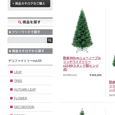
防炎360cmニューノーブル
デコファクトリーvol.50
リッチワイドツリー
x2140(スタンド型/ヒンジ
式)
LEAF
PATR61041
￥369,600
TREE
防炎
ツリ
AUTUMN LEAF
ンジ
PAT
FLOWER
DECORATION