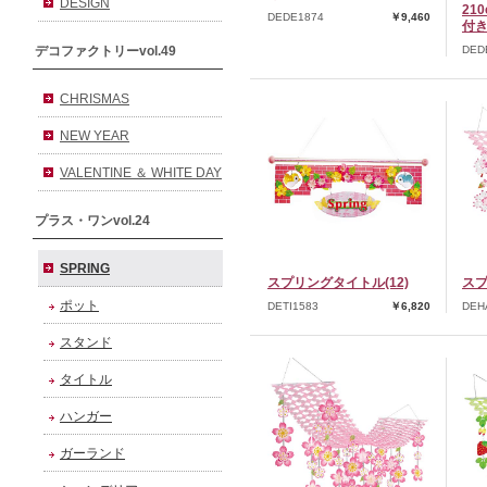
DESIGN
21
DEDE1874
￥9,460
付き
デコファクトリーvol.49
DED
CHRISMAS
NEW YEAR
VALENTINE ＆ WHITE DAY
プラス・ワンvol.24
SPRING
スプリングタイトル(12)
スプ
ポット
DETI1583
￥6,820
DEH
スタンド
タイトル
ハンガー
ガーランド