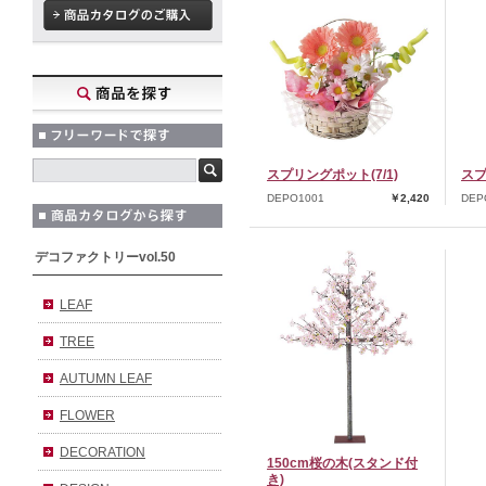
スプリングポット(7/1)
スプ
DEPO1001
￥2,420
DEP
デコファクトリーvol.50
LEAF
TREE
AUTUMN LEAF
FLOWER
DECORATION
150cm桜の木(スタンド付
き)