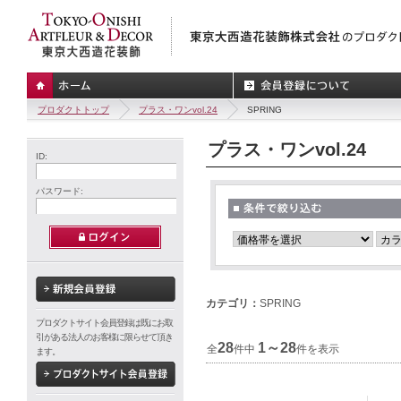
プロダクトトップ
プラス・ワンvol.24
SPRING
プラス・ワンvol.24
ID:
パスワード:
カテゴリ：
SPRING
プロダクトサイト会員登録は既にお取
引がある法人のお客様に限らせて頂き
28
1～28
全
件中
件を表示
ます。