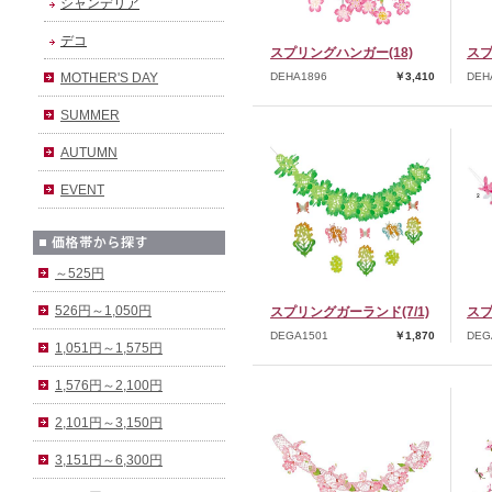
シャンデリア
デコ
スプリングハンガー(18)
スプ
MOTHER'S DAY
DEHA1896
￥3,410
DEH
SUMMER
AUTUMN
EVENT
～525円
526円～1,050円
スプリングガーランド(7/1)
スプ
DEGA1501
￥1,870
DEG
1,051円～1,575円
1,576円～2,100円
2,101円～3,150円
3,151円～6,300円