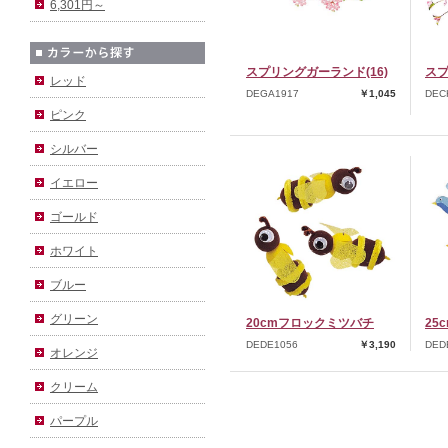
6,301円～
スプリングガーランド(16)
スプ
レッド
DEGA1917
￥1,045
DEC
ピンク
シルバー
イエロー
ゴールド
ホワイト
ブルー
グリーン
20cmフロックミツバチ
25
DEDE1056
￥3,190
DED
オレンジ
クリーム
パープル