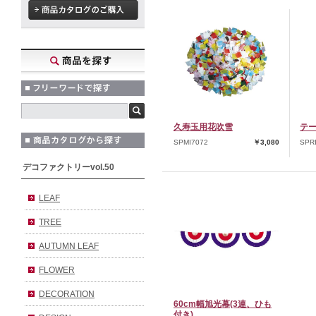
久寿玉用花吹雪
テー
SPMI7072
￥3,080
SPR
デコファクトリーvol.50
LEAF
TREE
AUTUMN LEAF
FLOWER
DECORATION
60cm幅旭光幕(3連、ひも
付き)