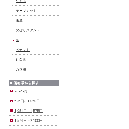
久寿玉
テープカット
徽章
のぼりスタンド
幕
ペナント
紅白幕
万国旗
～525円
526円～1,050円
1,051円～1,575円
1,576円～2,100円