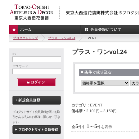
プロダクトトップ
プラス・ワンvol.24
EVENT
プラス・ワンvol.24
ID:
パスワード:
カテゴリ：
EVENT
価格帯：
2,101円～3,150円
プロダクトサイト会員登録は既にお取
引がある法人のお客様に限らせて頂き
ます。
5
1～5
全
件中
件を表示