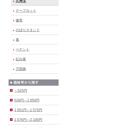
久寿玉
テープカット
徽章
のぼりスタンド
幕
ペナント
紅白幕
万国旗
～525円
526円～1,050円
1,051円～1,575円
1,576円～2,100円