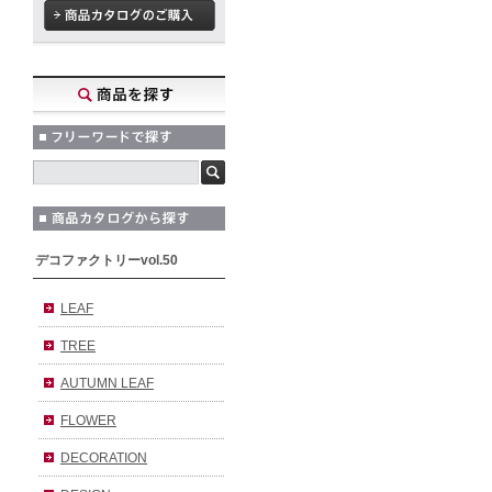
デコファクトリーvol.50
LEAF
TREE
AUTUMN LEAF
FLOWER
DECORATION