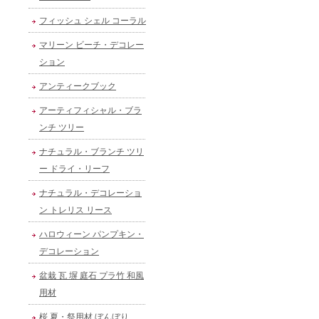
フィッシュ シェル コーラル
マリーン ビーチ・デコレー
ション
アンティークブック
アーティフィシャル・ブラ
ンチ ツリー
ナチュラル・ブランチ ツリ
ー ドライ・リーフ
ナチュラル・デコレーショ
ン トレリス リース
ハロウィーン パンプキン・
デコレーション
盆栽 瓦 塀 庭石 プラ竹 和風
用材
桜 夏・祭用材 ぼんぼり