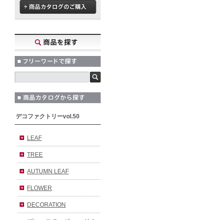
デコファクトリーvol.50
LEAF
TREE
AUTUMN LEAF
FLOWER
DECORATION