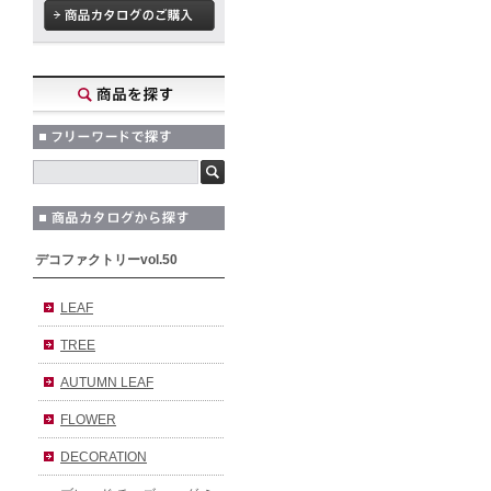
デコファクトリーvol.50
LEAF
TREE
AUTUMN LEAF
FLOWER
DECORATION