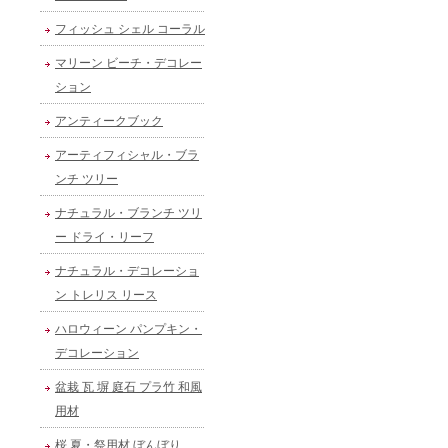
フィッシュ シェル コーラル
マリーン ビーチ・デコレー
ション
アンティークブック
アーティフィシャル・ブラ
ンチ ツリー
ナチュラル・ブランチ ツリ
ー ドライ・リーフ
ナチュラル・デコレーショ
ン トレリス リース
ハロウィーン パンプキン・
デコレーション
盆栽 瓦 塀 庭石 プラ竹 和風
用材
桜 夏・祭用材 ぼんぼり