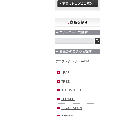
デコファクトリーvol.50
LEAF
TREE
AUTUMN LEAF
FLOWER
DECORATION