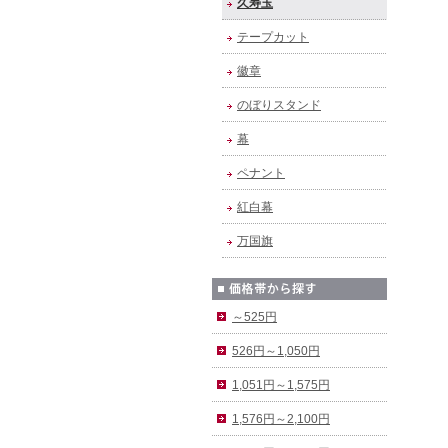
久寿玉
テープカット
徽章
のぼりスタンド
幕
ペナント
紅白幕
万国旗
～525円
526円～1,050円
1,051円～1,575円
1,576円～2,100円