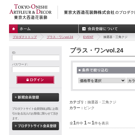
プロダクトトップ
プラス・ワンvol.24
EVENT
抽選器・三角クジ
プラス・ワンvol.24
ID:
パスワード:
カテゴリ：
抽選器・三角クジ
カラー：
ピンク
プロダクトサイト会員登録は既にお取
引がある法人のお客様に限らせて頂き
ます。
1
1～1
全
件中
件を表示