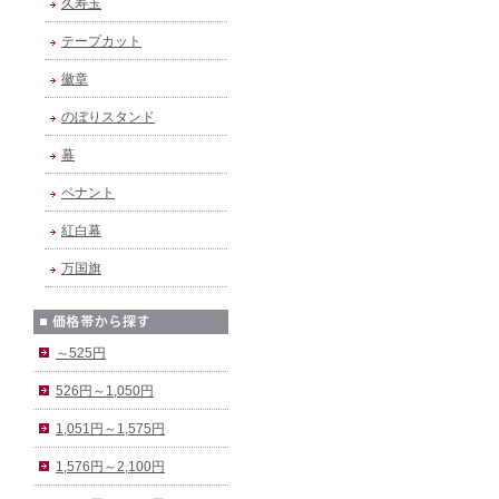
久寿玉
テープカット
徽章
のぼりスタンド
幕
ペナント
紅白幕
万国旗
～525円
526円～1,050円
1,051円～1,575円
1,576円～2,100円