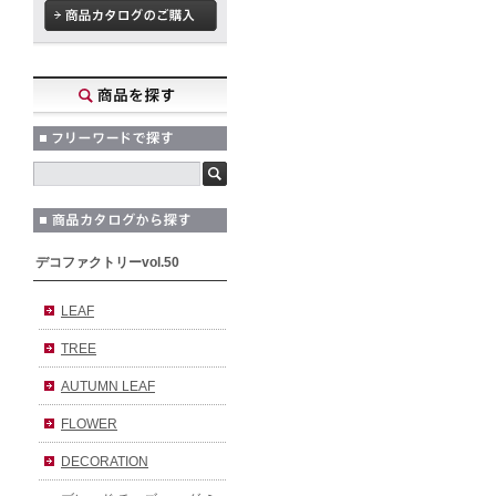
デコファクトリーvol.50
LEAF
TREE
AUTUMN LEAF
FLOWER
DECORATION