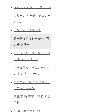
フィッシュ シェル コーラル
マリーン ビーチ・デコレー
ション
アンティークブック
アーティフィシャル・ブラ
ンチ ツリー
ナチュラル・ブランチ ツリ
ー ドライ・リーフ
ナチュラル・デコレーショ
ン トレリス リース
ハロウィーン パンプキン・
デコレーション
盆栽 瓦 塀 庭石 プラ竹 和風
用材
桜 夏・祭用材 ぼんぼり