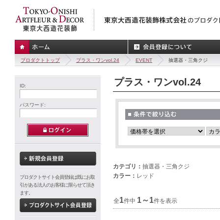
プロダクトトップ
プラス・ワンvol.24
EVENT
抽選器・三角クジ
プラス・ワンvol.24
ID:
パスワード:
カテゴリ：
抽選器・三角クジ
カラー：
レッド
プロダクトサイト会員登録は既にお取
引がある法人のお客様に限らせて頂き
ます。
1
1～1
全
件中
件を表示